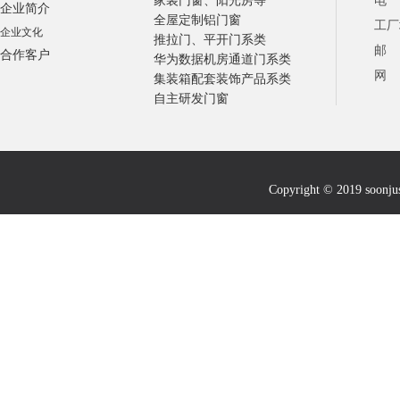
家装门窗、阳光房等
电 话
企业简介
全屋定制铝门窗
工厂
企业文化
推拉门、平开门系类
邮 箱
合作客户
华为数据机房通道门系类
网 址
集装箱配套装饰产品系类
自主研发门窗
Copyright © 2019 soonju